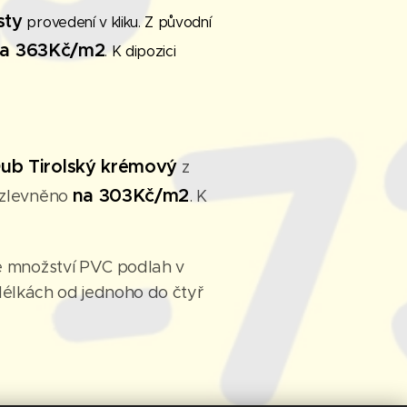
sty
provedení v kliku. Z původní
a 363Kč/m2
. K dipozici
ub Tirolský krémový
z
na 303Kč/m2
 zlevněno
. K
 množství PVC podlah v
v délkách od jednoho do čtyř