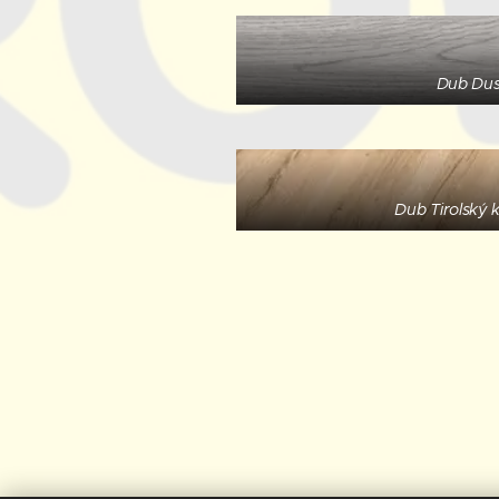
Dub Dus
Dub Tirolský