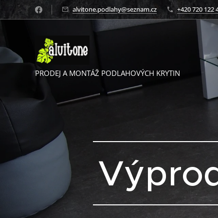
alvitone.podlahy@seznam.cz
+420 720 122 
PRODEJ A MONTÁŽ PODLAHOVÝCH KRYTIN
Výprod