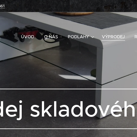
461
ÚVOD
O NÁS
PODLAHY
VÝPRODEJ
ej skladovéh