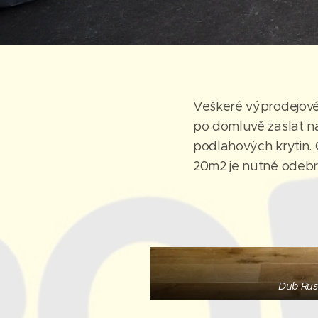
Veškeré výprodejové 
po domluvě zaslat na
podlahových krytin.
20m2 je nutné odebra
Dub Rus