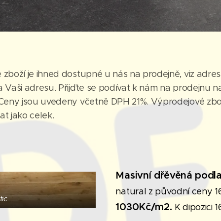
zboží je ihned dostupné u nás na prodejně, viz adresa 
 Vaši adresu. Přijďte se podívat k nám na prodejnu n
 Ceny jsou uvedeny včetně DPH 21%. Výprodejové zb
t jako celek.
Masivní dřěvěná podl
natural z původní ceny 
tic
1030Kč/m2.
K dipozici 