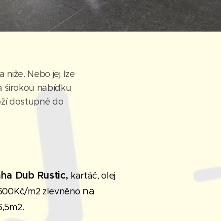
niže. Nebo jej lze
a širokou nabídku
oží dostupné do
aha Dub Rustic,
kartáč, olej
na
1600Kč/m2 zlevněno
16,5m2.