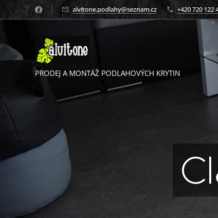
alvitone.podlahy@seznam.cz
+420 720 122 
PRODEJ A MONTÁŽ PODLAHOVÝCH KRYTIN
C