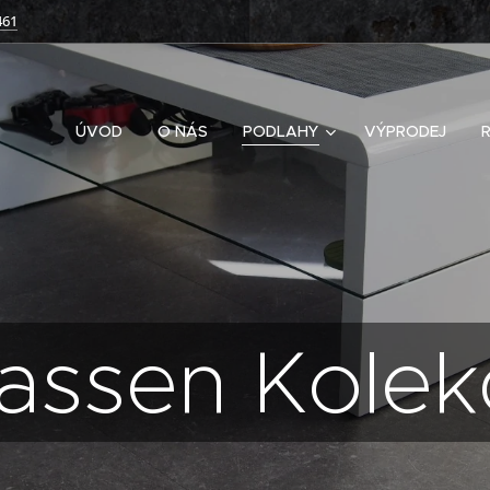
461
ÚVOD
O NÁS
PODLAHY
VÝPRODEJ
lassen Kolek