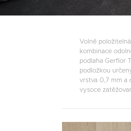
Volně položiteln
kombinace odolno
podlaha Gerflor T
podložkou určený
vrstva 0,7 mm a 
vysoce zatěžova