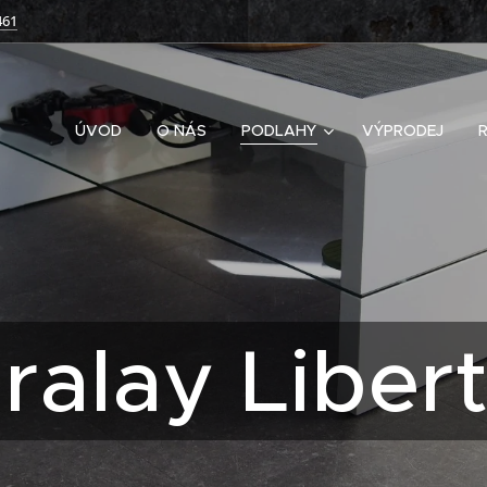
461
ÚVOD
O NÁS
PODLAHY
VÝPRODEJ
ralay Liber