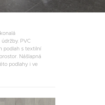
okonalá
i údržby. PVC
 podlah s textilní
prostor. Nášlapná
éto podlahy i ve