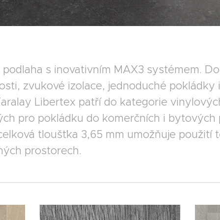
á podlaha s inovativním MAX3 systémem. D
sti, zvukové izolace, jednoduché pokládky 
aralay Libertex patří do kategorie vinylových
ch pro pokládku do komerčních i bytových 
celková tloušťka 3,65 mm umožňuje použití t
ných prostorech.