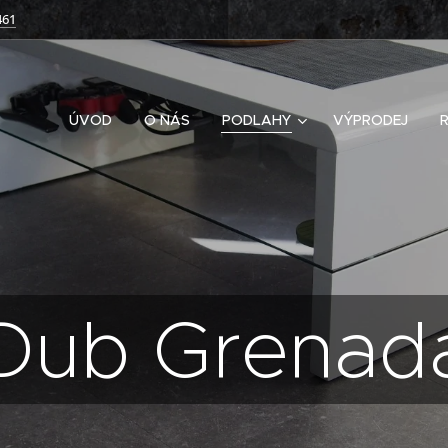
461
ÚVOD
O NÁS
PODLAHY
VÝPRODEJ
Dub Grenad