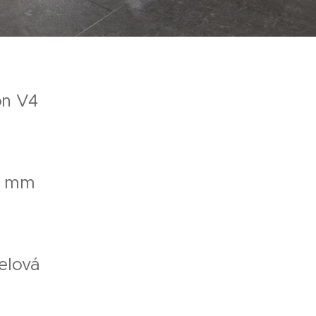
on V4
58 mm
elová