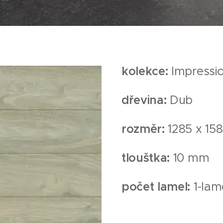
kolekce:
Impressi
dřevina:
Dub
rozměr:
1285 x 1
tloušťka:
10 mm
počet lamel:
1-lam