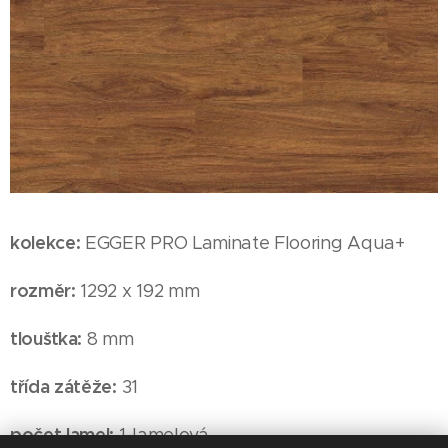
kolekce:
EGGER PRO Laminate Flooring Aqua+
rozměr:
1292 x 192 mm
tloušťka:
8 mm
třída zátěže:
31
počet lamel:
1-lamelová